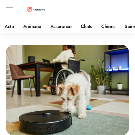
Actu
Animaux
Assurance
Chats
Chiens
Soin