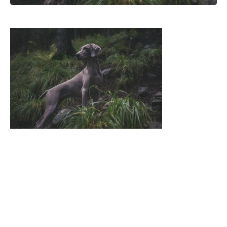
Bienvenue
sur la page
de plan de
site du
magazine
collaboratif
en ligne
Animagora
qui est un
guide ouvert
aux collaborations
dédié aux animaux de compagnie et
domestiques
. Il vous permet de lire, grâce à des spécialistes
du secteur et des passionnés d’animaux, des articles
informatifs sur tous les animaux domestiques, sur le secteur de
l’animalerie et ses produits.