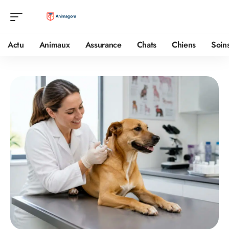
Actu
Animaux
Assurance
Chats
Chiens
Soin