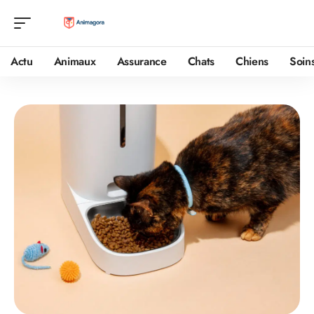
Actu
Animaux
Assurance
Chats
Chiens
Soin