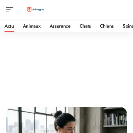
Actu
Animaux
Assurance
Chats
Chiens
Soin
Actu