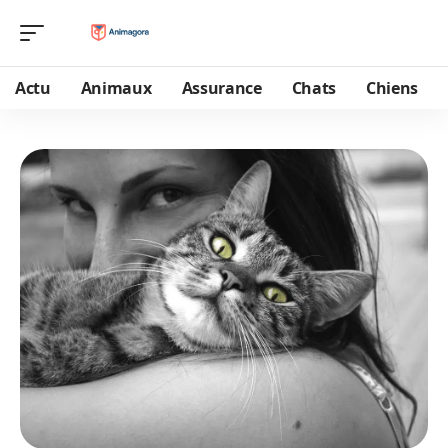
Actu
Animaux
Assurance
Chats
Chiens