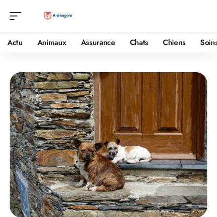
Actu
Animaux
Assurance
Chats
Chiens
Soin