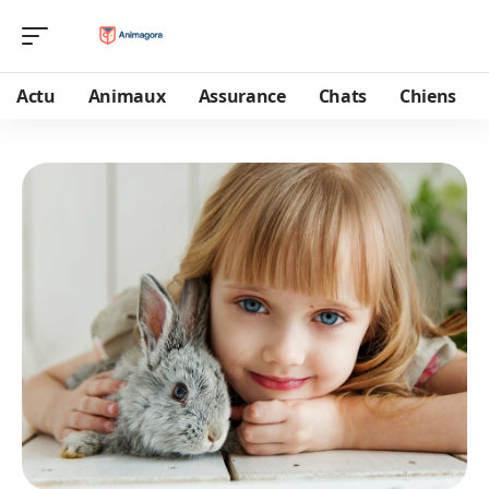
Actu
Animaux
Assurance
Chats
Chiens