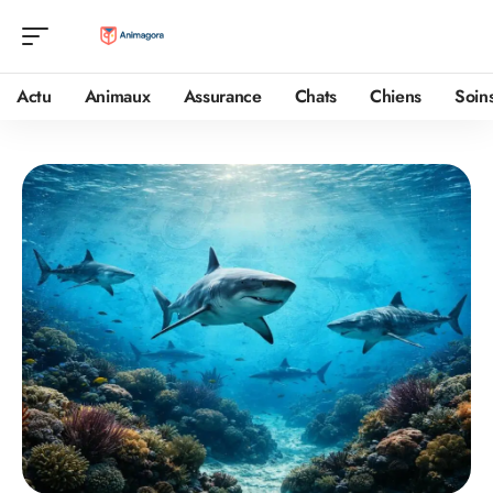
Actu
Animaux
Assurance
Chats
Chiens
Soin