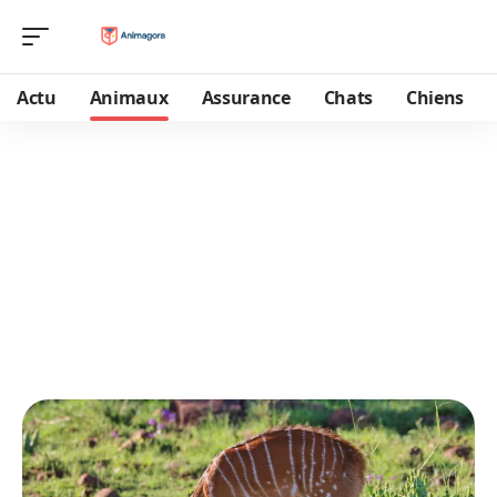
Actu
Animaux
Assurance
Chats
Chiens
Animaux