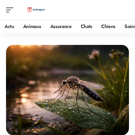
Actu
Animaux
Assurance
Chats
Chiens
Soin