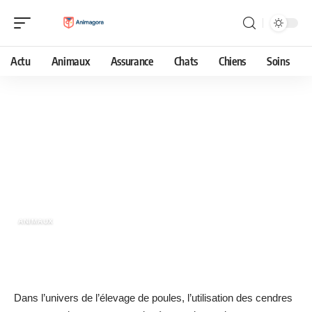
Actu
Animaux
Assurance
Chats
Chiens
Soins
22 août 2023
Utilisation des cendres pour les poules
: avantages et précautions
ANIMAUX
Dans l’univers de l’élevage de poules, l’utilisation des cendres