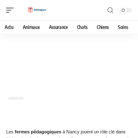
Actu
Animaux
Assurance
Chats
Chiens
Soins
25 juin 2026
Les fermes pédagogiques à Nancy :
un pont entre la nature et l’éducation
ANIMAUX
Les
fermes pédagogiques
à Nancy jouent un rôle clé dans