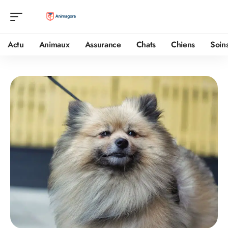
Actu
Animaux
Assurance
Chats
Chiens
Soin