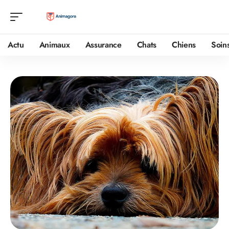
Actu
Animaux
Assurance
Chats
Chiens
Soin