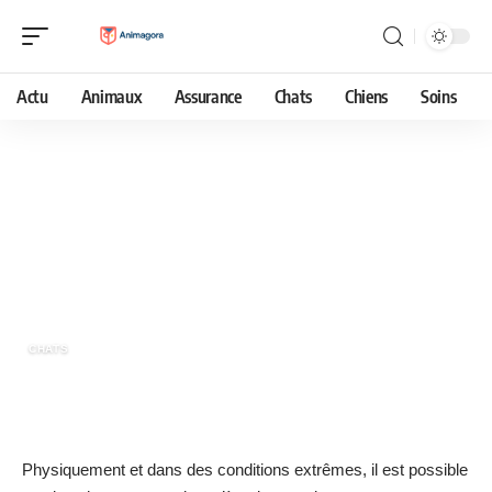
Actu
Animaux
Assurance
Chats
Chiens
Soins
30 mai 2023
Mon chat ne mange plus : identifier
les causes et trouver des solutions
CHATS
Physiquement et dans des conditions extrêmes, il est possible