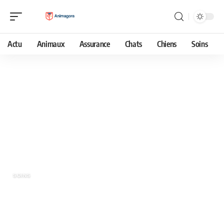
Actu
Animaux
Assurance
Chats
Chiens
Soins
10 mai 2024
Comment choisir les produits CBD
adaptés à votre animal de compagnie
?
SOINS