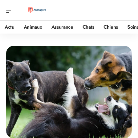
Actu
Animaux
Assurance
Chats
Chiens
Soin