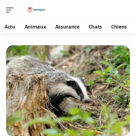
Actu
Animaux
Assurance
Chats
Chiens