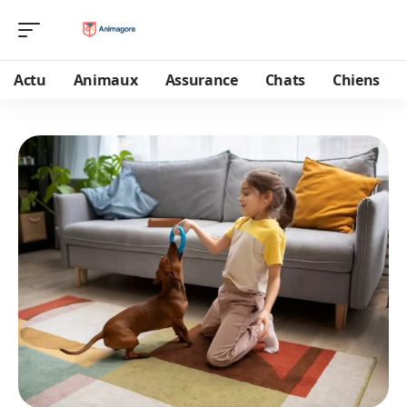
Actu
Animaux
Assurance
Chats
Chiens