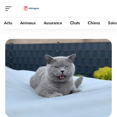
Actu
Animaux
Assurance
Chats
Chiens
Soin