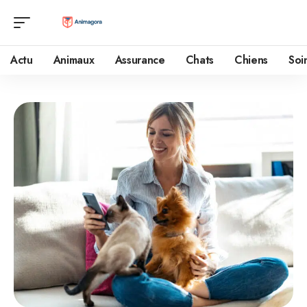
Actu
Animaux
Assurance
Chats
Chiens
Soi