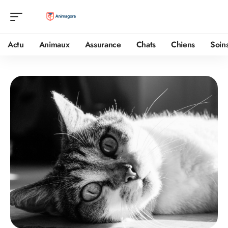
Actu
Animaux
Assurance
Chats
Chiens
Soin