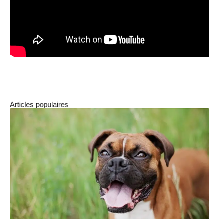
Articles populaires