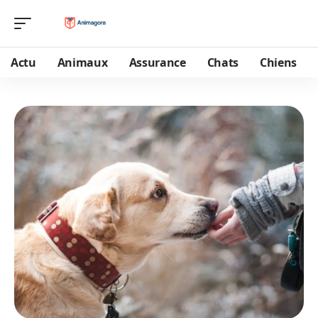
Actu
Animaux
Assurance
Chats
Chiens