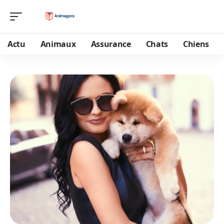
Actu
Animaux
Assurance
Chats
Chiens