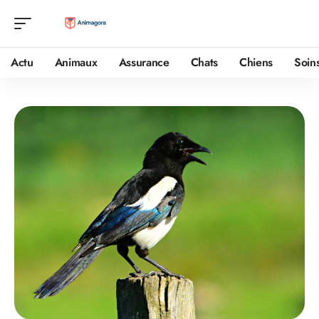
Actu
Animaux
Assurance
Chats
Chiens
Soin