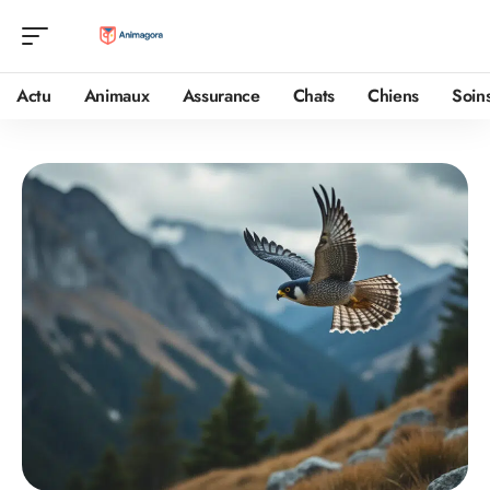
Actu
Animaux
Assurance
Chats
Chiens
Soin