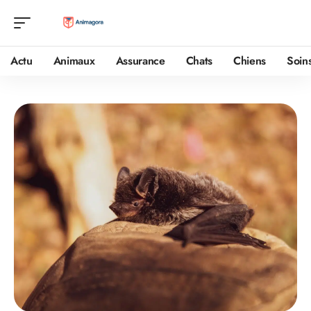
Actu
Animaux
Assurance
Chats
Chiens
Soin