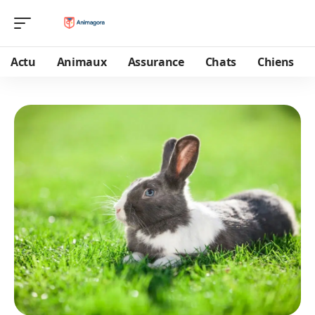
Actu
Animaux
Assurance
Chats
Chiens