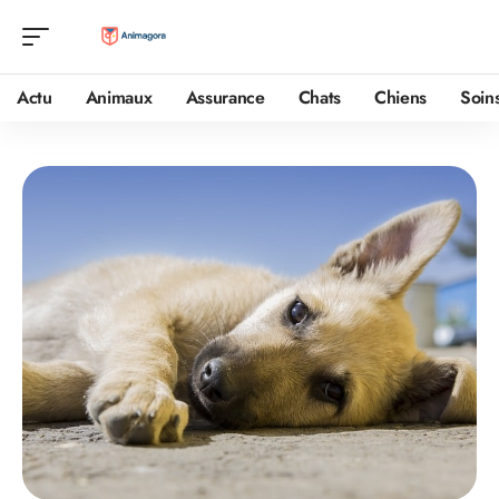
Actu
Animaux
Assurance
Chats
Chiens
Soin