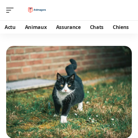
Actu
Animaux
Assurance
Chats
Chiens