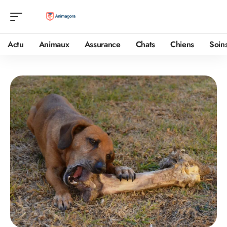
Actu
Animaux
Assurance
Chats
Chiens
Soin