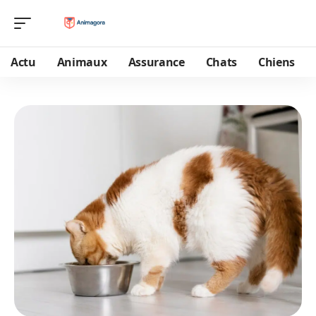
Actu
Animaux
Assurance
Chats
Chiens