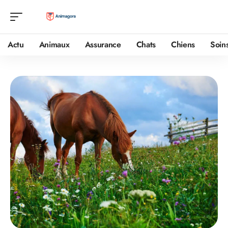
Actu
Animaux
Assurance
Chats
Chiens
Soin