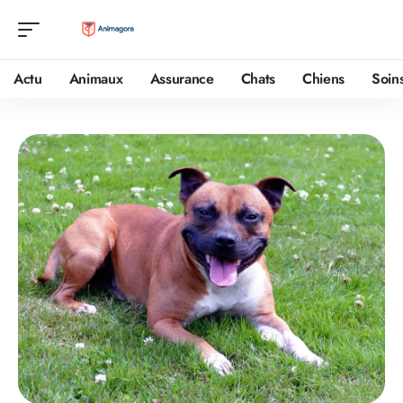
Actu
Animaux
Assurance
Chats
Chiens
Soin