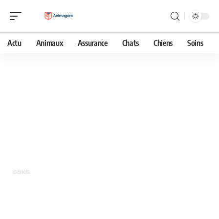
Actu
Animaux
Assurance
Chats
Chiens
Soins
7 juin 2022
Voici quoi faire quand votre chien
vomit et a besoin d’un vétérinaire en
urgence
SOINS