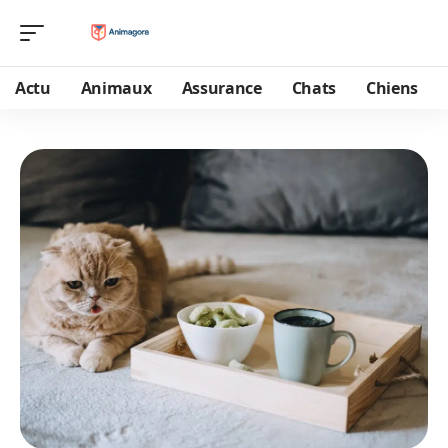
Actu
Animaux
Assurance
Chats
Chiens