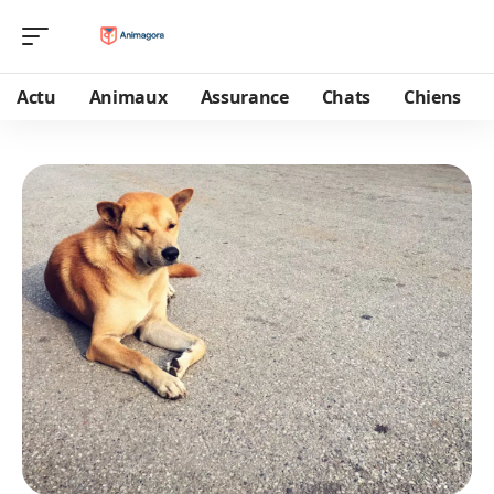
Actu
Animaux
Assurance
Chats
Chiens