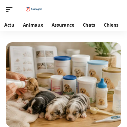
Actu
Animaux
Assurance
Chats
Chiens