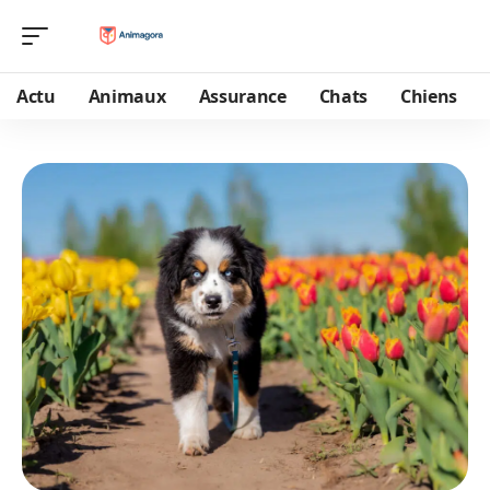
Actu
Animaux
Assurance
Chats
Chiens