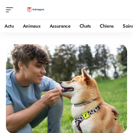
Actu
Animaux
Assurance
Chats
Chiens
Soin