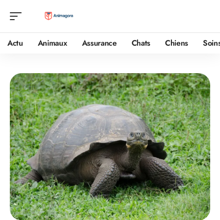
Actu
Animaux
Assurance
Chats
Chiens
Soin