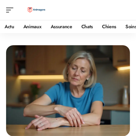
Actu
Animaux
Assurance
Chats
Chiens
Soin