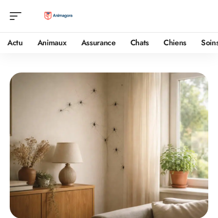
Actu
Animaux
Assurance
Chats
Chiens
Soin