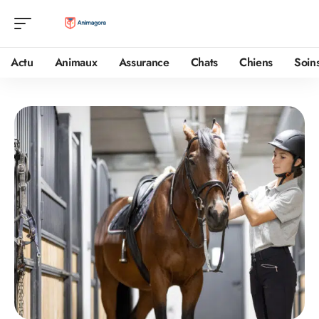
Actu
Animaux
Assurance
Chats
Chiens
Soin