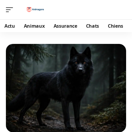
Actu
Animaux
Assurance
Chats
Chiens