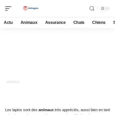
Actu
Animaux
Assurance
Chats
Chiens
9 juin 2023
Comment appelle-t-on le bébé
d’un lapin
ANIMAUX
Les lapins sont des
animaux
très appréciés, aussi bien en tant