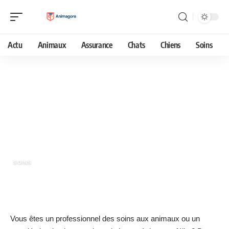
Actu
Animaux
Assurance
Chats
Chiens
Soins
16 juin 2023
Comment savoir si un chat a de la
fièvre sans thermomètre ?
SOINS
Vous êtes un professionnel des soins aux animaux ou un