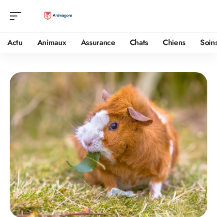
Actu
Animaux
Assurance
Chats
Chiens
Soin