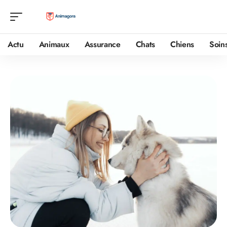
Actu
Animaux
Assurance
Chats
Chiens
Soin